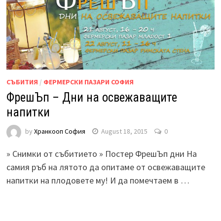
СЪБИТИЯ
/
ФЕРМЕРСКИ ПАЗАРИ СОФИЯ
ФрешЪп – Дни на освежаващите
напитки
by
Хранкооп София
August 18, 2015
0
» Снимки от събитието » Постер ФрешЪп дни На
самия ръб на лятото да опитаме от освежаващите
напитки на плодовете му! И да помечтаем в …