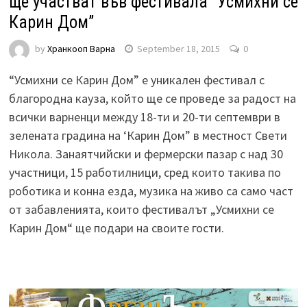
ще участват във фестивала “Усмихни се
Карин Дом”
by
Хранкооп Варна
September 18, 2015
0
“Усмихни се Карин Дом” е уникален фестивал с
благородна кауза, който ще се проведе за радост на
всички варненци между 18-ти и 20-ти септември в
зелената градина на ‘Карин Дом” в местност Свети
Никола. Занаятчийски и фермерски пазар с над 30
участници, 15 работилници, сред които такива по
роботика и конна езда, музика на живо са само част
от забавленията, които фестивалът „Усмихни се
Карин Дом“ ще подари на своите гости.