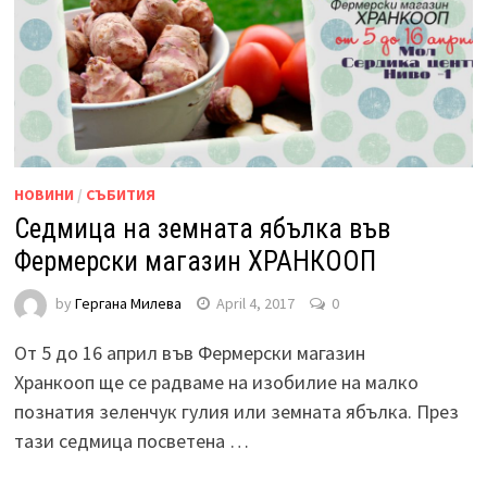
НОВИНИ
/
СЪБИТИЯ
Седмица на земната ябълка във
Фермерски магазин ХРАНКООП
by
Гергана Милева
April 4, 2017
0
От 5 до 16 април във Фермерски магазин
Хранкооп ще се радваме на изобилие на малко
познатия зеленчук гулия или земната ябълка. През
тази седмица посветена …