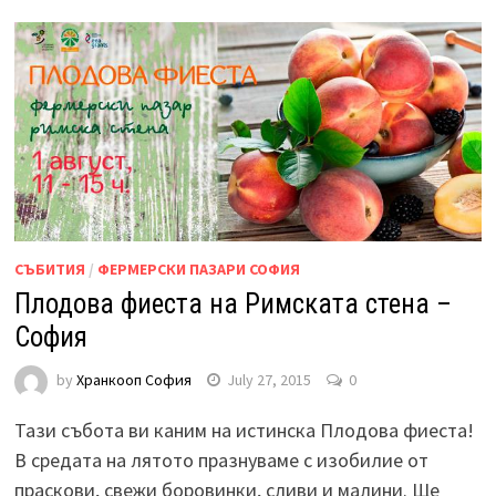
СЪБИТИЯ
/
ФЕРМЕРСКИ ПАЗАРИ СОФИЯ
Плодова фиеста на Римската стена –
София
by
Хранкооп София
July 27, 2015
0
Тази събота ви каним на истинска Плодова фиеста!
В средата на лятото празнуваме с изобилие от
праскови, свежи боровинки, сливи и малини. Ще